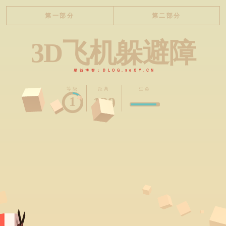
第一部分
第二部分
3D飞机躲避障
星益博客：BLOG.96XY.CN
等级
距离
生命
1
144